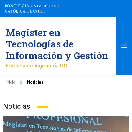
Ir
al
contenido
Me
Magíster en
pri
Tecnologías de
Información y Gestión
Escuela de Ingeniería UC
Inicio
Noticias
Noticias