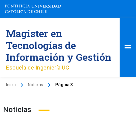
Ir
al
contenido
Me
Magíster en
pri
Tecnologías de
Información y Gestión
Escuela de Ingeniería UC
Inicio
Noticias
Página 3
Noticias