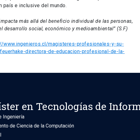
n país e inclusive del mundo.
mpacta más allá del beneficio individual de las personas,
el desarrollo social, económico y medioambiental” (S.F)
://www.ingenieros.cl/magisteres-profesionales-y-su-
-feuerhake-directora-de-educacion-profesional-de-la-
ster en Tecnologías de Infor
 Ingeniería
nto de Ciencia de la Computación
l