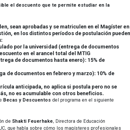
ible el descuento que te permite estudiar en la
len, sean aprobadas y se matriculen en el
Magíster en
tión,
en los distintos períodos de postulación puede
s:
pulado por la universidad (entrega de documentos
escuento
en el arancel total del
MTIG
ntrega de documentos hasta enero):
15% de
ega de documentos en febrero y marzo):
10% de
ícula anticipada, no aplica si postula pero no se
ás, no es acumulable con otros beneficios.
re
Becas y Descuentos
del programa en el siguiente
ión de
Shakti Feuerhake
, Directora de Educación
a UC, que habla sobre cómo los magísteres profesionales