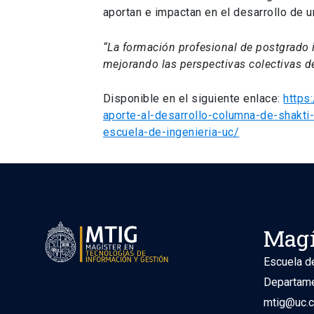
aportan e impactan en el desarrollo de u
“La formación profesional de postgrado i
mejorando las perspectivas colectivas d
Disponible en el siguiente enlace:
https
aporte-al-desarrollo-columna-de-shakti
escuela-de-ingenieria-uc/
Magí
Escuela de
Departame
mtig@uc.c